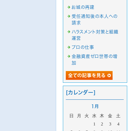
お城の再建
受任通知後の本人への
請求
ハラスメント対策と組織
運営
プロの仕事
金融資産ゼロ世帯の増
加
[カレンダー]
1月
日
月
火
水
木
金
土
1
2
3
4