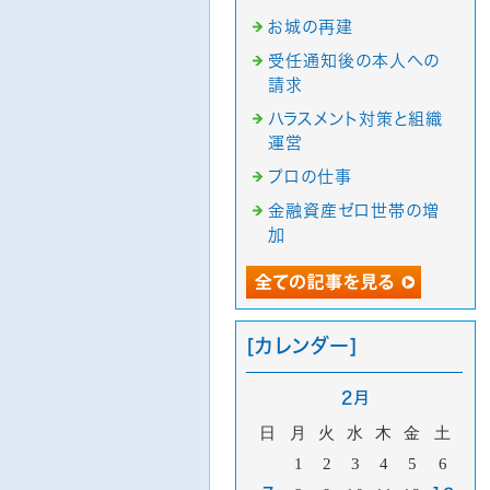
お城の再建
受任通知後の本人への
請求
ハラスメント対策と組織
運営
プロの仕事
金融資産ゼロ世帯の増
加
[カレンダー]
2月
日
月
火
水
木
金
土
1
2
3
4
5
6